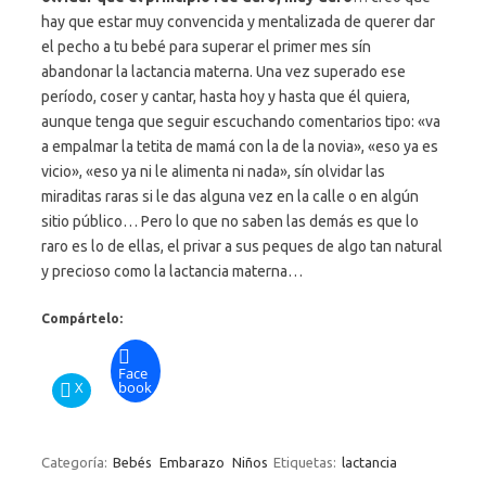
hay que estar muy convencida y mentalizada de querer dar
el pecho a tu bebé para superar el primer mes sín
abandonar la lactancia materna. Una vez superado ese
período, coser y cantar, hasta hoy y hasta que él quiera,
aunque tenga que seguir escuchando comentarios tipo: «va
a empalmar la tetita de mamá con la de la novia», «eso ya es
vicio», «eso ya ni le alimenta ni nada», sín olvidar las
miraditas raras si le das alguna vez en la calle o en algún
sitio público… Pero lo que no saben las demás es que lo
raro es lo de ellas, el privar a sus peques de algo tan natural
y precioso como la lactancia materna…
Compártelo:
Face
X
book
Categoría:
Bebés
Embarazo
Niños
Etiquetas:
lactancia