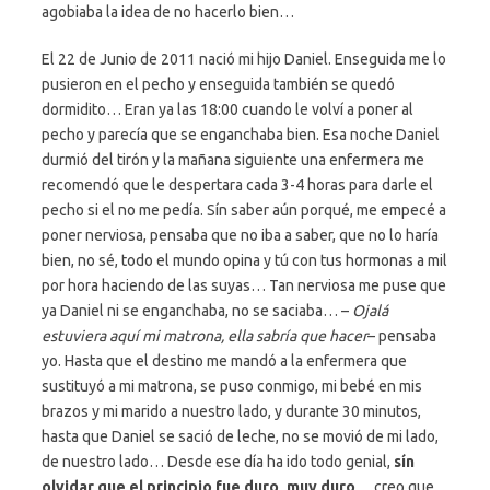
agobiaba la idea de no hacerlo bien…
El 22 de Junio de 2011 nació mi hijo Daniel. Enseguida me lo
pusieron en el pecho y enseguida también se quedó
dormidito… Eran ya las 18:00 cuando le volví a poner al
pecho y parecía que se enganchaba bien. Esa noche Daniel
durmió del tirón y la mañana siguiente una enfermera me
recomendó que le despertara cada 3-4 horas para darle el
pecho si el no me pedía. Sín saber aún porqué, me empecé a
poner nerviosa, pensaba que no iba a saber, que no lo haría
bien, no sé, todo el mundo opina y tú con tus hormonas a mil
por hora haciendo de las suyas… Tan nerviosa me puse que
ya Daniel ni se enganchaba, no se saciaba… –
Ojalá
estuviera aquí mi matrona, ella sabría que hacer
– pensaba
yo. Hasta que el destino me mandó a la enfermera que
sustituyó a mi matrona, se puso conmigo, mi bebé en mis
brazos y mi marido a nuestro lado, y durante 30 minutos,
hasta que Daniel se sació de leche, no se movió de mi lado,
de nuestro lado… Desde ese día ha ido todo genial,
sín
olvidar que el principio fue duro, muy duro
… creo que