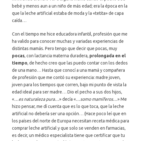
bebé y menos aun a un niño de más edad; era la época en la
que la leche artificial estaba de moda y la «tetita» de capa
caída…
Con el tiempo me hice educadora infantil, profesión que me
ha valido para conocer muchas y variadas experiencias de
distintas mamás. Pero tengo que decir que pocas, muy
pocas
, con lactancia materna duradera,
prolongada en el
tiempo
, de hecho creo que las puedo contar con los dedos
de una mano… Hasta que conocí a una mamá y compañera
de profesión que me contó su experiencia: madre joven,
joven para los tiempos que corren
, bajo mi punto de vista la
edad ideal para ser madre… Dio el pecho a sus dos hijos,
«
…es naturaleza pura…
» decía «
…somo mamíferos…
» Me
hizo pensar, me dí cuenta que es lo que toca, que la leche
artificial no debería ser una opción… (Hace poco leí que en
los países del norte de Europa necesitan receta médica para
comprar leche artificial y que solo se venden en farmacias,
es decir, un médico especialista tiene que certificar que tu