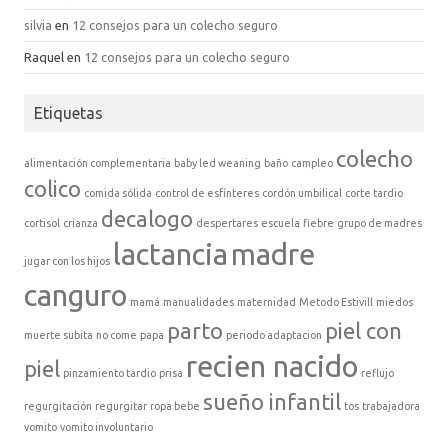
silvia
en
12 consejos para un colecho seguro
Raquel
en
12 consejos para un colecho seguro
Etiquetas
colecho
alimentación complementaria
baby led weaning
baño
campleo
colico
comida sólida
control de esfínteres
cordón umbilical
corte tardio
decalogo
cortisol
crianza
despertares
escuela
fiebre
grupo de madres
lactancia
madre
jugar con los hijos
canguro
mamá
manualidades
maternidad
Metodo Estivill
miedos
parto
piel con
muerte subita
no come
papa
periodo adaptacion
recien nacido
piel
pinzamiento tardio
prisa
reflujo
sueño infantil
regurgitación
regurgitar
ropa bebe
tos
trabajadora
vomito
vomito involuntario