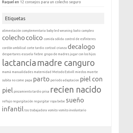
Raquel
en
12 consejos para un colecho seguro
Etiquetas
alimentación complementaria
baby led weaning
baño
campleo
colecho
colico
comida sólida
control de esfínteres
decalogo
cordón umbilical
corte tardio
cortisol
crianza
despertares
escuela
fiebre
grupo de madres
jugar con los hijos
lactancia
madre canguro
mamá
manualidades
maternidad
Metodo Estivill
miedos
muerte
parto
piel con
subita
no come
papa
periodo adaptacion
recien nacido
piel
pinzamiento tardio
prisa
sueño
reflujo
regurgitación
regurgitar
ropa bebe
infantil
tos
trabajadora
vomito
vomito involuntario