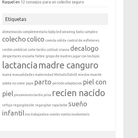
Raquel
en
12 consejos para un colecho seguro
Etiquetas
alimentación complementaria
baby led weaning
baño
campleo
colecho
colico
comida sólida
control de esfínteres
decalogo
cordón umbilical
corte tardio
cortisol
crianza
despertares
escuela
fiebre
grupo de madres
jugar con los hijos
lactancia
madre canguro
mamá
manualidades
maternidad
Metodo Estivill
miedos
muerte
parto
piel con
subita
no come
papa
periodo adaptacion
recien nacido
piel
pinzamiento tardio
prisa
sueño
reflujo
regurgitación
regurgitar
ropa bebe
infantil
tos
trabajadora
vomito
vomito involuntario