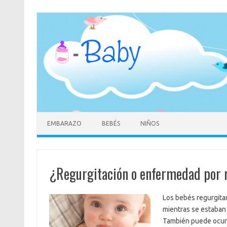
Saltar
al
contenido
EMBARAZO
BEBÉS
NIÑOS
¿Regurgitación o enfermedad por r
Los bebés regurgita
mientras se estaban 
También puede ocurr