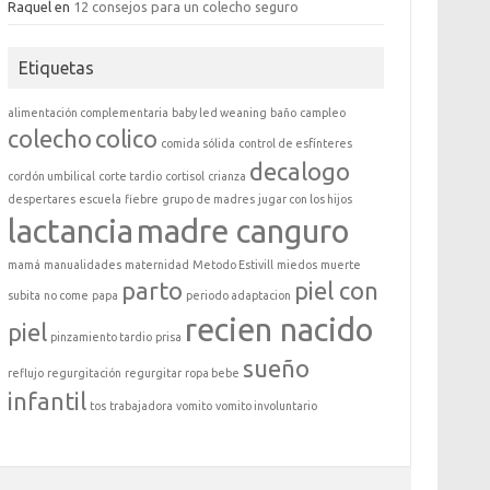
Raquel
en
12 consejos para un colecho seguro
Etiquetas
alimentación complementaria
baby led weaning
baño
campleo
colecho
colico
comida sólida
control de esfínteres
decalogo
cordón umbilical
corte tardio
cortisol
crianza
despertares
escuela
fiebre
grupo de madres
jugar con los hijos
lactancia
madre canguro
mamá
manualidades
maternidad
Metodo Estivill
miedos
muerte
parto
piel con
subita
no come
papa
periodo adaptacion
recien nacido
piel
pinzamiento tardio
prisa
sueño
reflujo
regurgitación
regurgitar
ropa bebe
infantil
tos
trabajadora
vomito
vomito involuntario