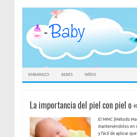
Saltar
al
contenido
EMBARAZO
BEBÉS
NIÑOS
La importancia del piel con piel 
El MMC (Método Madr
manteniéndolos en co
y fácil de aplicar q