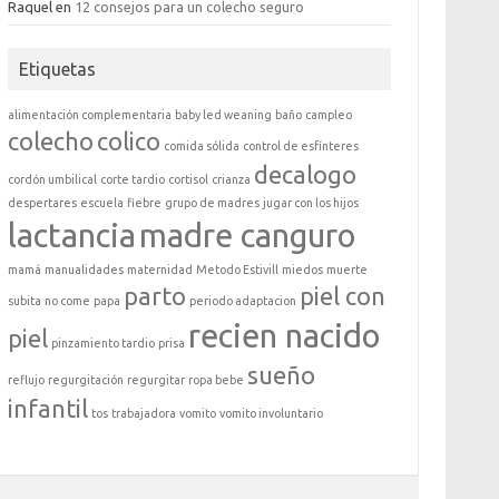
Raquel
en
12 consejos para un colecho seguro
Etiquetas
alimentación complementaria
baby led weaning
baño
campleo
colecho
colico
comida sólida
control de esfínteres
decalogo
cordón umbilical
corte tardio
cortisol
crianza
despertares
escuela
fiebre
grupo de madres
jugar con los hijos
lactancia
madre canguro
mamá
manualidades
maternidad
Metodo Estivill
miedos
muerte
parto
piel con
subita
no come
papa
periodo adaptacion
recien nacido
piel
pinzamiento tardio
prisa
sueño
reflujo
regurgitación
regurgitar
ropa bebe
infantil
tos
trabajadora
vomito
vomito involuntario