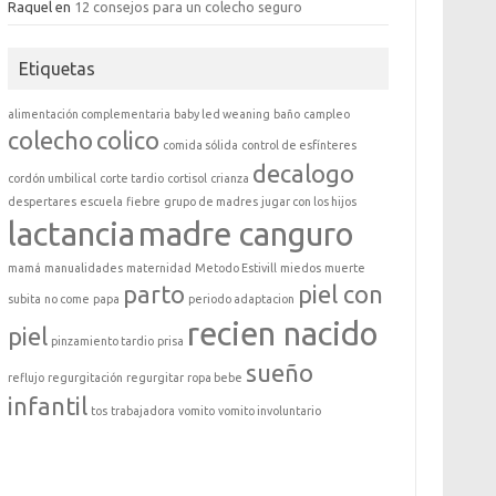
Raquel
en
12 consejos para un colecho seguro
Etiquetas
alimentación complementaria
baby led weaning
baño
campleo
colecho
colico
comida sólida
control de esfínteres
decalogo
cordón umbilical
corte tardio
cortisol
crianza
despertares
escuela
fiebre
grupo de madres
jugar con los hijos
lactancia
madre canguro
mamá
manualidades
maternidad
Metodo Estivill
miedos
muerte
parto
piel con
subita
no come
papa
periodo adaptacion
recien nacido
piel
pinzamiento tardio
prisa
sueño
reflujo
regurgitación
regurgitar
ropa bebe
infantil
tos
trabajadora
vomito
vomito involuntario