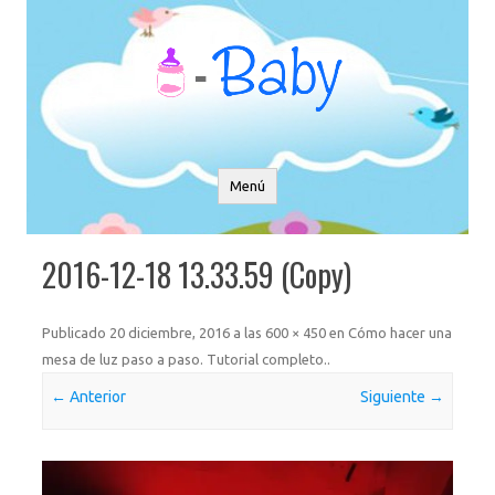
Saltar
al
contenido
Menú
2016-12-18 13.33.59 (Copy)
Publicado
20 diciembre, 2016
a las
600 × 450
en
Cómo hacer una
mesa de luz paso a paso. Tutorial completo.
.
← Anterior
Siguiente →