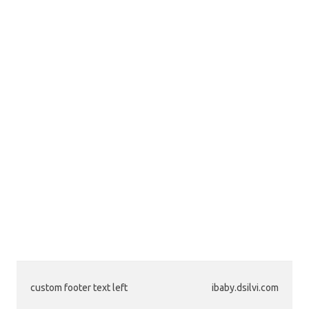
custom footer text left
ibaby.dsilvi.com