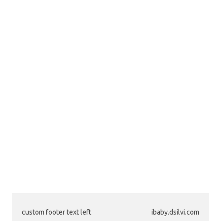
custom footer text left
ibaby.dsilvi.com