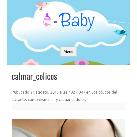
Saltar
al
contenido
Menú
calmar_colicos
Publicado
21 agosto, 2013
a las
492 × 347
en
Los cólicos del
lactante: cómo disminuir y calmar el dolor
.